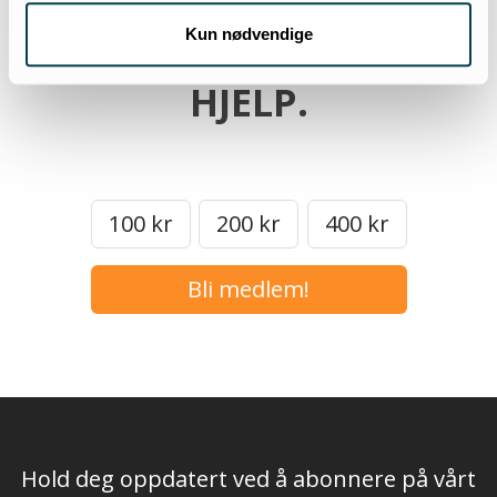
MEN VI TRENGER
DIN
Kun nødvendige
HJELP.
100 kr
200 kr
400 kr
Bli medlem!
Hold deg oppdatert ved å abonnere på vårt