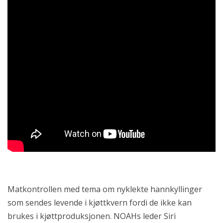
Matkontrollen med tema om nyklekte hannkyllinger
som sendes levende i kjøttkvern fordi de ikke kan
brukes i kjøttproduksjonen. NOAHs leder Siri