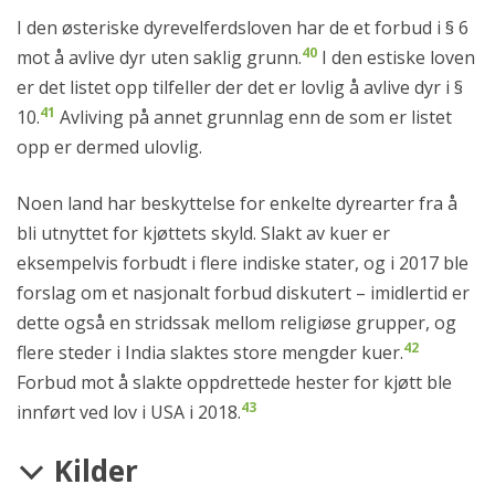
I den østeriske dyrevelferdsloven har de et forbud i § 6
40
mot å avlive dyr uten saklig grunn.
I den estiske loven
er det listet opp tilfeller der det er lovlig å avlive dyr i §
41
10.
Avliving på annet grunnlag enn de som er listet
opp er dermed ulovlig.
Noen land har beskyttelse for enkelte dyrearter fra å
bli utnyttet for kjøttets skyld. Slakt av kuer er
eksempelvis forbudt i flere indiske stater, og i 2017 ble
forslag om et nasjonalt forbud diskutert – imidlertid er
dette også en stridssak mellom religiøse grupper, og
42
flere steder i India slaktes store mengder kuer.
Forbud mot å slakte oppdrettede hester for kjøtt ble
43
innført ved lov i USA i 2018.
Kilder