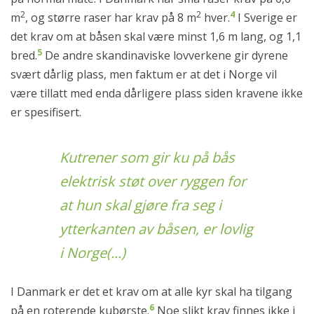
2
2
4
m
, og større raser har krav på 8 m
hver.
I Sverige er
det krav om at båsen skal være minst 1,6 m lang, og 1,1
5
bred.
De andre skandinaviske lovverkene gir dyrene
svært dårlig plass, men faktum er at det i Norge vil
være tillatt med enda dårligere plass siden kravene ikke
er spesifisert.
Kutrener som gir ku på bås
elektrisk støt over ryggen for
at hun skal gjøre fra seg i
ytterkanten av båsen, er lovlig
i Norge(...)
I Danmark er det et krav om at alle kyr skal ha tilgang
6
på en roterende kubørste.
Noe slikt krav finnes ikke i