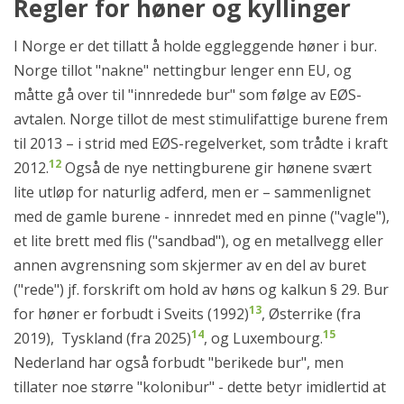
Regler for høner og kyllinger
I Norge er det tillatt å holde eggleggende høner i bur.
Norge tillot "nakne" nettingbur lenger enn EU, og
måtte gå over til "innredede bur" som følge av EØS-
avtalen. Norge tillot de mest stimulifattige burene frem
til 2013 – i strid med EØS-regelverket, som trådte i kraft
12
2012.
Også de nye nettingburene gir hønene svært
lite utløp for naturlig adferd, men er – sammenlignet
med de gamle burene - innredet med en pinne ("vagle"),
et lite brett med flis ("sandbad"), og en metallvegg eller
annen avgrensning som skjermer av en del av buret
("rede") jf. forskrift om hold av høns og kalkun § 29. Bur
13
for høner er forbudt i Sveits (1992)
, Østerrike (fra
14
15
2019), Tyskland (fra 2025)
, og Luxembourg.
Nederland har også forbudt "berikede bur", men
tillater noe større "kolonibur" - dette betyr imidlertid at