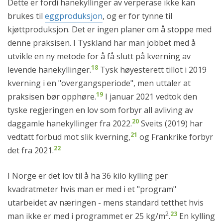
Dette er fordi hanekyllinger av verperase ikke kan
brukes til
eggproduksjon
, og er for tynne til
kjøttproduksjon. Det er ingen planer om å stoppe med
denne praksisen. I Tyskland har man jobbet med å
utvikle en ny metode for å få slutt på kverning av
18
levende hanekyllinger.
Tysk høyesterett tillot i 2019
kverning i en "overgangsperiode", men uttaler at
19
praksisen bør opphøre.
I januar 2021 vedtok den
tyske regjeringen en lov som forbyr all avliving av
20
daggamle hanekyllinger fra 2022.
Sveits (2019) har
21
vedtatt forbud mot slik kverning,
og Frankrike forbyr
22
det fra 2021.
I Norge er det lov til å ha 36 kilo kylling per
kvadratmeter hvis man er med i et "program"
utarbeidet av næringen - mens standard tetthet hvis
2
23
man ikke er med i programmet er 25 kg/m
.
En kylling