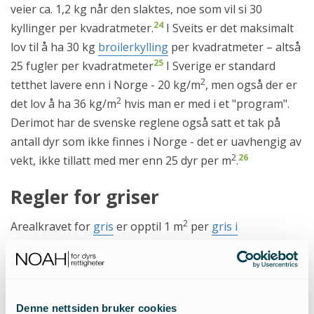
veier ca. 1,2 kg når den slaktes, noe som vil si 30
24
kyllinger per kvadratmeter.
I Sveits er det maksimalt
lov til å ha 30 kg
broilerkylling
per kvadratmeter – altså
25
25 fugler per kvadratmeter
I Sverige er standard
2
tetthet lavere enn i Norge - 20 kg/m
, men også der er
2
det lov å ha 36 kg/m
hvis man er med i et "program".
Derimot har de svenske reglene også satt et tak på
antall dyr som ikke finnes i Norge - det er uavhengig av
2
26
vekt, ikke tillatt med mer enn 25 dyr per m
.
Regler for griser
2
Arealkravet for
gris
er opptil 1 m
per
gris i
slaktegrisproduksjon i Norge
, det samme arealkravet
som i EU sitt regelverk. Regler for griser fremstår
nokså likt i de fleste land. Sveits har noe strengere krav
2
for areal – for eksempel 0,9 m
per gris på 100 kg,
Denne nettsiden bruker cookies