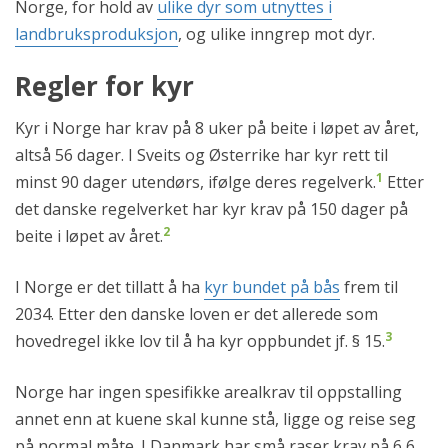
Norge, for hold av
ulike dyr som utnyttes i
landbruksproduksjon
, og ulike inngrep mot dyr.
Regler for kyr
Kyr i Norge har krav på 8 uker på beite i løpet av året,
altså 56 dager. I Sveits og Østerrike har kyr rett til
1
minst 90 dager utendørs, ifølge deres regelverk.
Etter
det danske regelverket har kyr krav på 150 dager på
2
beite i løpet av året.
I Norge er det tillatt å ha
kyr bundet på bås
frem til
2034. Etter den danske loven er det allerede som
3
hovedregel ikke lov til å ha kyr oppbundet jf. § 15.
Norge har ingen spesifikke arealkrav til oppstalling
annet enn at kuene skal kunne stå, ligge og reise seg
på normal måte. I Danmark har små raser krav på 6,6