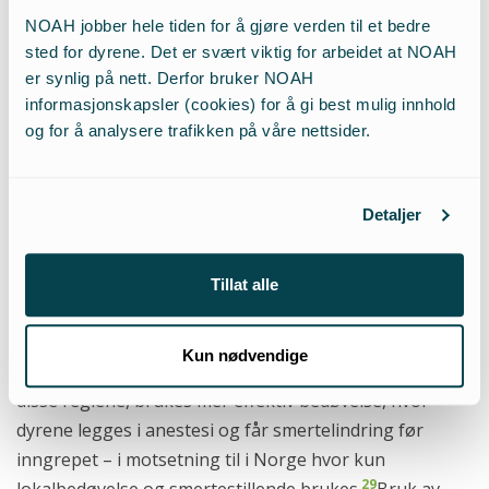
2
27
mens arealet i Norge er 0.8 m
.
Dette er ikke stor
NOAH jobber hele tiden for å gjøre verden til et bedre
forskjell, men viser likevel at Norge ikke er "ledende".
sted for dyrene. Det er svært viktig for arbeidet at NOAH
er synlig på nett. Derfor bruker NOAH
informasjonskapsler (cookies) for å gi best mulig innhold
I Norge trenger man ikke en
og for å analysere trafikken på våre nettsider.
grunn til å avlive dyr, og
verdien av dyrets liv blir ofte
Detaljer
ikke tillagt stor vekt.
Det fremheves at det ikke er lov å kastrere grisunger
Tillat alle
uten bedøvelse i Norge, og Norge var relativt tidlig ute
med slike regler (2002). Nå er praksisen avvikles i flere
Kun nødvendige
28
land, sist Frankrike (per 2021).
I Sveits der de også har
disse reglene, brukes mer effektiv bedøvelse, hvor
dyrene legges i anestesi og får smertelindring før
inngrepet – i motsetning til i Norge hvor kun
29