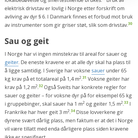
lokalbedøvelse og smertestillende brukes.
Bruk av
elektrisk drivstav er lovlig i Norge etter forskrift om
avliving av dyr § 6. I Danmark finnes et forbud mot bruk
30
av instrumenter som gir griser støt, slik som drivstav.
Sau og geit
I Norge har vi ingen minstekrav til areal for sauer og
geiter
. De eneste kravene er at alle dyr skal ha plass til
å ligge samtidig. I Sverige har voksne
sauer
under 65
2
31
kg krav på et totalareal på 1,4 m
.
Voksne geiter har
2
32
krav på 1,2 m
.
Også Sveits har konkrete regler for
sauer og geiter – for voksne dyr på for eksempel 65 kg
2
2
33
i gruppebinger, skal sauer ha 1 m
og geiter 1,5 m
.
I
2
34
Frankrike har hver geit 3 m
.
Disse lovverkene gir
dyrene svært dårlig plass, men faktum er at det i Norge
vil være tillatt med enda dårligere plass siden kravene
ikke er spesifisert.