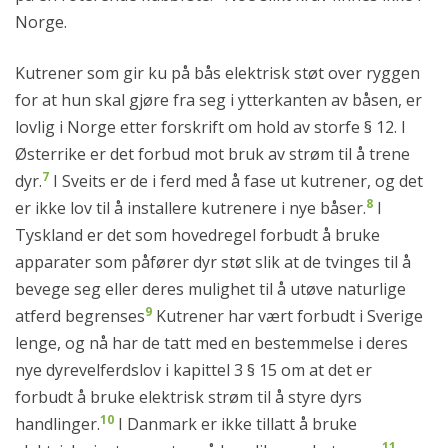
Norge.
Kutrener som gir ku på bås elektrisk støt over ryggen
for at hun skal gjøre fra seg i ytterkanten av båsen, er
lovlig i Norge etter forskrift om hold av storfe § 12. I
Østerrike er det forbud mot bruk av strøm til å trene
7
dyr.
I Sveits er de i ferd med å fase ut kutrener, og det
8
er ikke lov til å installere kutrenere i nye båser.
I
Tyskland er det som hovedregel forbudt å bruke
apparater som påfører dyr støt slik at de tvinges til å
bevege seg eller deres mulighet til å utøve naturlige
9
atferd begrenses
Kutrener har vært forbudt i Sverige
lenge, og nå har de tatt med en bestemmelse i deres
nye dyrevelferdslov i kapittel 3 § 15 om at det er
forbudt å bruke elektrisk strøm til å styre dyrs
10
handlinger.
I Danmark er ikke tillatt å bruke
11